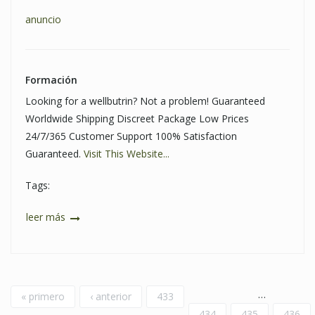
anuncio
Formación
Looking for a wellbutrin? Not a problem! Guaranteed
Worldwide Shipping Discreet Package Low Prices
24/7/365 Customer Support 100% Satisfaction
Guaranteed.
Visit This Website...
Tags:
leer más
Páginas
…
« primero
‹ anterior
433
434
435
436