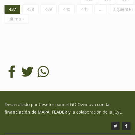
437
438
439
440
441
…
siguiente ›
último »
Desarrollado por Cesefor para el GO Ovinnova
con la
financiación de MAPA, FEADER
y la colaboración de la JCyL.