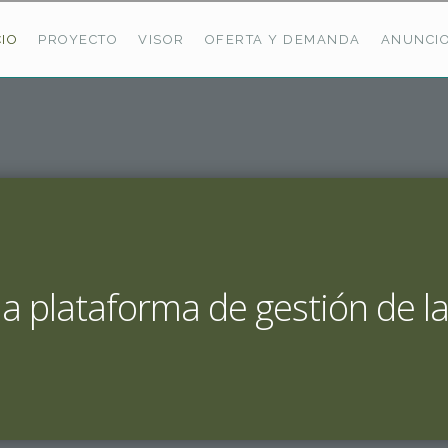
CIO
PROYECTO
VISOR
OFERTA Y DEMANDA
ANUNCI
ÚLTIMAS OFERTAS
Oferta Puerto De Bioba
Pastos En Sitrama
VER TODAS LAS OFERTAS
 plataforma de gestión de l