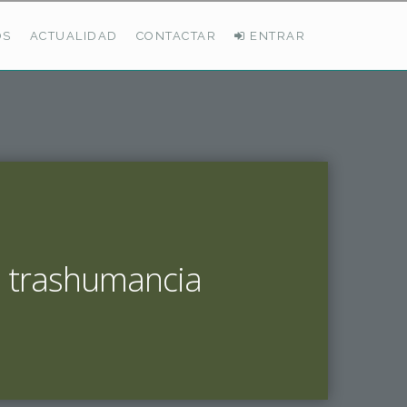
OS
ACTUALIDAD
CONTACTAR
ENTRAR
ÚLTIMAS DEMANDAS
Busco Pastos En La Cordillera Cantábrica
VER TODAS LAS DEMANDAS
a trashumancia