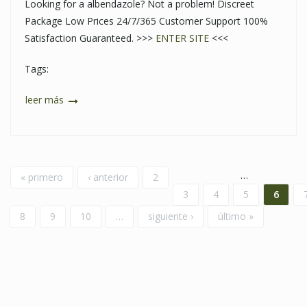
Looking for a albendazole? Not a problem! Discreet
Package Low Prices 24/7/365 Customer Support 100%
Satisfaction Guaranteed. >>>
ENTER SITE
<<<
Tags:
leer más
Páginas
…
« primero
‹ anterior
2
3
4
5
6
8
9
10
…
siguiente ›
último »