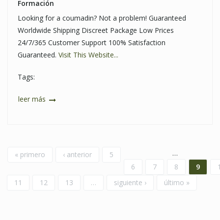
Formación
Looking for a coumadin? Not a problem! Guaranteed
Worldwide Shipping Discreet Package Low Prices
24/7/365 Customer Support 100% Satisfaction
Guaranteed.
Visit This Website...
Tags:
leer más
Páginas
…
« primero
‹ anterior
5
6
7
8
9
11
12
13
…
siguiente ›
último »